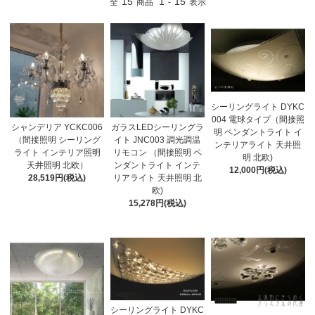
15
1
15
全
商品
-
表示
シーリングライト DYKC
004 電球タイプ（間接照
シャンデリア YCKC006
ガラスLEDシーリングラ
明 ペンダントライト イ
（間接照明 シーリング
イト JNC003 調光調温
ンテリアライト 天井照
ライト インテリア照明
リモコン （間接照明 ペ
明 北欧)
天井照明 北欧）
ンダントライト インテ
12,000円(税込)
28,519円(税込)
リアライト 天井照明 北
欧)
15,278円(税込)
シーリングライト DYKC