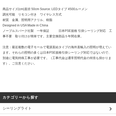
商品サイズ(cm)直径 50cm Source: LEDタイプ 4500ルーメン
調光可能 リモコン付き ワイヤレス方式
材質 金属、照明用アクリル、樹脂
Designed in USA Made in China
ノーブルスパーク社製 一年保証 日本PSE規格 引掛シーリング対応 工
事不要 取り付けが簡単です。主要交換部品５年間在庫。
注意：最近複数の電子モールで電源直結タイプの海外直輸入の照明が増えてい
ます。それらの照明の多くは日本PSE規格引掛シーリング対応ではないので、
別途に電気特殊工事が必要です。（工事代金は通常照明代金の何倍も掛かりま
す）。ご注意ください。
カテゴリーから探す
シーリングライト