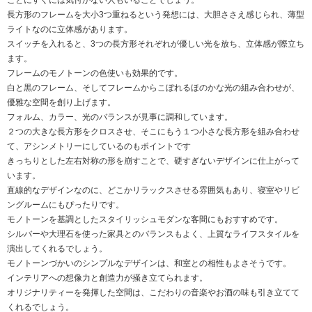
長方形のフレームを大小3つ重ねるという発想には、大胆ささえ感じられ、薄型
ライトなのに立体感があります。
スイッチを入れると、3つの長方形それぞれが優しい光を放ち、立体感が際立ち
ます。
フレームのモノトーンの色使いも効果的です。
白と黒のフレーム、そしてフレームからこぼれるほのかな光の組み合わせが、
優雅な空間を創り上げます。
フォルム、カラー、光のバランスが見事に調和しています。
２つの大きな長方形をクロスさせ、そこにもう１つ小さな長方形を組み合わせ
て、アシンメトリーにしているのもポイントです
きっちりとした左右対称の形を崩すことで、硬すぎないデザインに仕上がって
います。
直線的なデザインなのに、どこかリラックスさせる雰囲気もあり、寝室やリビ
ングルームにもぴったりです。
モノトーンを基調としたスタイリッシュモダンな客間にもおすすめです。
シルバーや大理石を使った家具とのバランスもよく、上質なライフスタイルを
演出してくれるでしょう。
モノトーンづかいのシンプルなデザインは、和室との相性もよさそうです。
インテリアへの想像力と創造力が掻き立てられます。
オリジナリティーを発揮した空間は、こだわりの音楽やお酒の味も引き立てて
くれるでしょう。