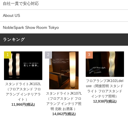
自社一貫で安心対応
About US
NobleSpark Show Room Tokyo
ランキング
1
2
3
フロアランプJK102Ldel
スタンドライトJK102L
uxe（間接照明 スタンド
（フロアスタンド フロ
ライト フロアスタンド
スタンドライトJK107L
アランプ インテリアラ
インテリア照明）
（フロアスタンド フロ
イト ）
12,938円(税込)
アランプ インテリア照
11,966円(税込)
明 北欧 お洒落 ）
14,062円(税込)