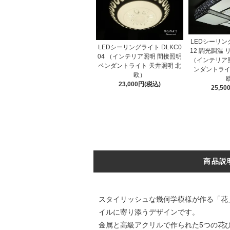
LEDシーリング
LEDシーリングライト DLKC0
12 調光調温
04 （インテリア照明 間接照明
（インテリア照
ペンダントライト 天井照明 北
ンダントライ
欧）
23,000円(税込)
25,5
商品説
スタイリッシュな幾何学模様が作る「花
イルに寄り添うデザインです。
金属と高級アクリルで作られた5つの花