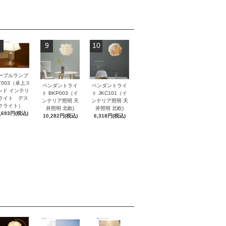
9
10
ーブルランプ
T003（卓上ス
ペンダントライ
ペンダントライ
ンド インテリ
ト BKP003（イ
ト JKC101（イ
ライト デス
ンテリア照明 天
ンテリア照明 天
クライト）
井照明 北欧)
井照明 北欧)
,693円(税込)
10,282円(税込)
6,318円(税込)