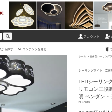
アカウント
プから探す
コンテンツを見る
ホーム
>
シーリングライト
ホーム
>
立体型シーリング
シーリングライト
立体
LEDシーリング
リモコン三段調
明 ペンダント
DLKC013