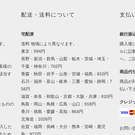
配送・送料について
支払
宅配便
銀行振
す。
送料 地域により異なります。
購入後
東京：594円
ルに記
長野・新潟・群馬・山梨・栃木・茨城・埼玉・
へ、ご
客様の
千葉・神奈川：702円
商品代
該当す
青森・秋田・岩手・山形・宮城・福島：810円
石川・福井・富山・岐阜・三重・愛知・静岡：7
商品が
56円
払い下
滋賀・奈良・和歌山・京都・大阪・兵庫：810円
クレジ
たものの
鳥取・岡山・鳥根・広島・山口：918円
香川・徳島・愛媛・高知：864円
北海道：1026円
入した
佐賀・福岡・長崎・大分・熊本・宮崎・鹿児
お問い
るため
島：972円