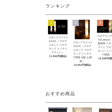
ランキング
1
2
3
フロアランプ
スタンドライトJ
02Ldelux
K102L（フロア
スタンドライトJ
接照明 スタ
スタンド フロア
K107L（フロア
ライト フロ
ランプ インテリ
スタンド フロア
タンド イン
アライト ）
ランプ インテリ
ア照明）
11,966円(税込)
ア照明 北欧 お洒
12,938円(
落 ）
14,062円(税込)
おすすめ商品