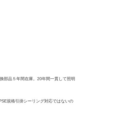
換部品５年間在庫。20年間一貫して照明
SE規格引掛シーリング対応ではないの