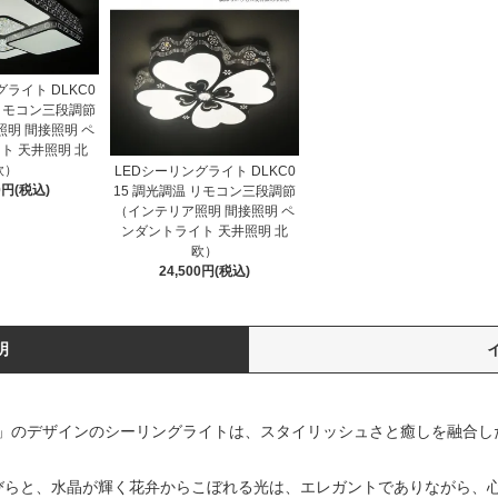
ライト DLKC0
 リモコン三段調節
明 間接照明 ペ
ト 天井照明 北
欧）
LEDシーリングライト DLKC0
00円(税込)
15 調光調温 リモコン三段調節
（インテリア照明 間接照明 ペ
ンダントライト 天井照明 北
欧）
24,500円(税込)
明
」のデザインのシーリングライトは、スタイリッシュさと癒しを融合し
びらと、水晶が輝く花弁からこぼれる光は、エレガントでありながら、