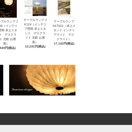
テーブルランプ J
ブルランプ J
テーブルランプ
K124（インテリ
109（インテリ
XKT001（卓上ス
ア照明 卓上スタ
照明 卓上スタ
タンド インテリ
ンド デスクラ
ド デスクラ
アライト デス
イト 北欧 お洒
ト 北欧 お洒
クライト）
落）
落）
17,142円(税込)
13,241円(税込)
,549円(税込)