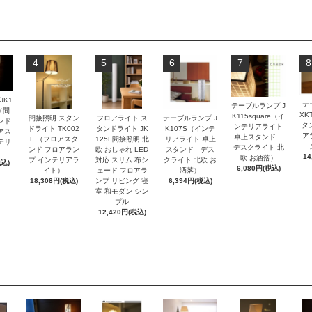
4
5
6
7
8
JK1
テ
テーブルランプ J
e（間
XK
K115square（イ
間接照明 スタン
フロアライト ス
テーブルランプ J
ンド
タ
ンテリアライト
ドライト TK002
タンドライト JK
K107S（インテ
アス
ア
卓上スタンド
L （フロアスタ
125L間接照明 北
リアライト 卓上
テリ
デスクライト 北
ンド フロアラン
欧 おしゃれ LED
スタンド デス
14
欧 お洒落）
プ インテリアラ
対応 スリム 布シ
クライト 北欧 お
税込)
6,080円(税込)
イト）
ェード フロアラ
洒落）
18,308円(税込)
ンプ リビング 寝
6,394円(税込)
室 和モダン シン
プル
12,420円(税込)