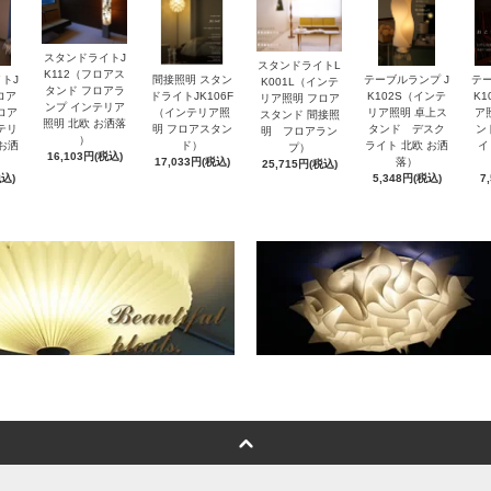
スタンドライトJ
スタンドライトL
K112（フロアス
トJ
間接照明 スタン
テーブルランプ J
テー
K001L（インテ
タンド フロアラ
ロア
ドライトJK106F
K102S（インテ
K
リア照明 フロア
ンプ インテリア
ロア
（インテリア照
リア照明 卓上ス
ア
スタンド 間接照
照明 北欧 お洒落
テリ
明 フロアスタン
タンド デスク
ン
明 フロアラン
）
 お洒
ド）
ライト 北欧 お洒
イ
プ）
16,103円(税込)
17,033円(税込)
落）
25,715円(税込)
税込)
5,348円(税込)
7