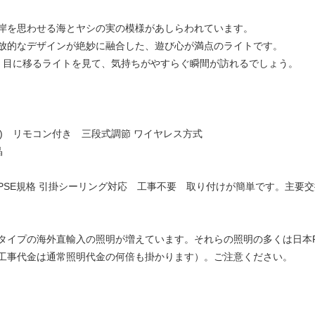
岸を思わせる海とヤシの実の模様があしらわれています。
放的なデザインが絶妙に融合した、遊び心が満点のライトです。
、目に移るライトを見て、気持ちがやすらぐ瞬間が訪れるでしょう。
0K) リモコン付き 三段式調節 ワイヤレス方式
晶
SE規格 引掛シーリング対応 工事不要 取り付けが簡単です。主要交
タイプの海外直輸入の照明が増えています。それらの照明の多くは日本P
工事代金は通常照明代金の何倍も掛かります）。ご注意ください。