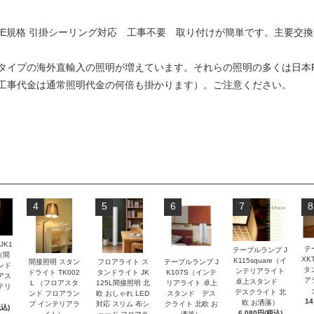
SE規格 引掛シーリング対応 工事不要 取り付けが簡単です。主要交
タイプの海外直輸入の照明が増えています。それらの照明の多くは日本P
工事代金は通常照明代金の何倍も掛かります）。ご注意ください。
4
5
6
7
8
JK1
テ
テーブルランプ J
e（間
XK
K115square（イ
間接照明 スタン
フロアライト ス
テーブルランプ J
ンド
タ
ンテリアライト
ドライト TK002
タンドライト JK
K107S（インテ
アス
ア
卓上スタンド
L （フロアスタ
125L間接照明 北
リアライト 卓上
テリ
デスクライト 北
ンド フロアラン
欧 おしゃれ LED
スタンド デス
14
欧 お洒落）
プ インテリアラ
対応 スリム 布シ
クライト 北欧 お
税込)
6,080円(税込)