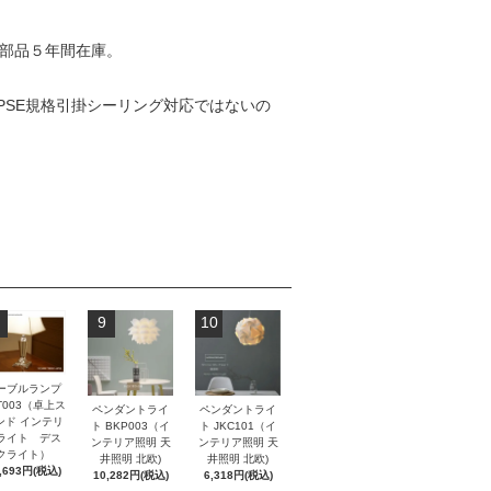
換部品５年間在庫。
SE規格引掛シーリング対応ではないの
9
10
ーブルランプ
T003（卓上ス
ペンダントライ
ペンダントライ
ンド インテリ
ト BKP003（イ
ト JKC101（イ
ライト デス
ンテリア照明 天
ンテリア照明 天
クライト）
井照明 北欧)
井照明 北欧)
,693円(税込)
10,282円(税込)
6,318円(税込)