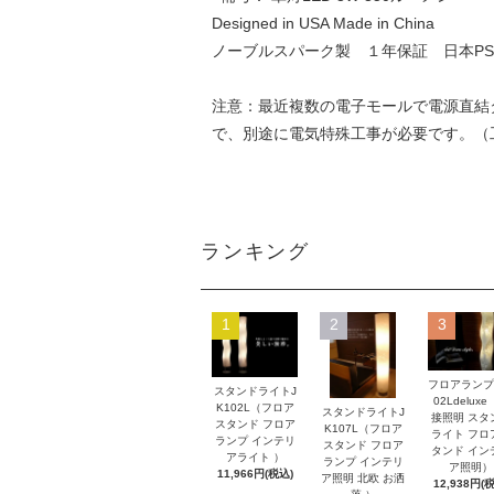
Designed in USA Made in China
ノーブルスパーク製 １年保証 日本P
注意：最近複数の電子モールで電源直結
で、別途に電気特殊工事が必要です。（
ランキング
1
2
3
フロアランプ
スタンドライトJ
02Ldelux
K102L（フロア
スタンドライトJ
接照明 スタ
スタンド フロア
K107L（フロア
ライト フロ
ランプ インテリ
スタンド フロア
タンド イン
アライト ）
ランプ インテリ
ア照明）
11,966円(税込)
ア照明 北欧 お洒
12,938円(