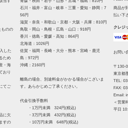
該当す
青森・秋田・岩手・山形・宮城・福島：810円
石川・福井・富山・岐阜・三重・愛知・静岡：7
商品が
56円
払い下
滋賀・奈良・和歌山・京都・大阪・兵庫：810円
クレジ
たものの
鳥取・岡山・鳥根・広島・山口：918円
香川・徳島・愛媛・高知：864円
北海道：1026円
入した
佐賀・福岡・長崎・大分・熊本・宮崎・鹿児
お問い
るため
島：972円
産・海
沖縄：2160円
〒130-0
ており
東京都墨
離島の場合、別途料金がかかる場合がこざいま
TEL: 0
にてご
す。あらかじめご了承ください。
FAX: 0
Email: 
代金引換手数料
＜営業
・1万円未満 324円(税込)
平日 1
品に欠
・3万円未満 432円(税込)
ますの
・10万円未満 648円(税込)