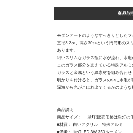
商品説
モダンアートのようなすっきりとしたフ
直径3.2㎝、高さ30㎝という円筒形
あります。
細いスリムなガラス瓶に水が流れ、水疱
このガラス部分を支えている特殊アルミ
ガラスと金属という異素材を組み合わせ
明かりを付けると、ガラスの中に水泡が
深海から光がこぼれ出てくるかのような
商品説明:
商品サイズ： 単灯(販売価格は単灯の価格)
■材質： 白いアクリル 特殊アルミ
■備考： 単灯LED 3W 350ルーメン