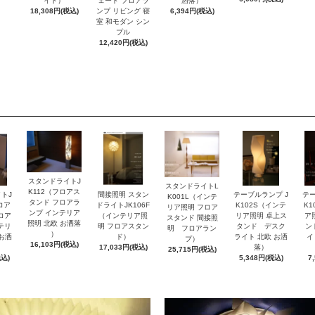
イト）
ェード フロアラ
洒落）
18,308円(税込)
ンプ リビング 寝
6,394円(税込)
室 和モダン シン
プル
12,420円(税込)
スタンドライトJ
スタンドライトL
K112（フロアス
トJ
間接照明 スタン
テーブルランプ J
テー
K001L（インテ
タンド フロアラ
ロア
ドライトJK106F
K102S（インテ
K
リア照明 フロア
ンプ インテリア
ロア
（インテリア照
リア照明 卓上ス
ア
スタンド 間接照
照明 北欧 お洒落
テリ
明 フロアスタン
タンド デスク
ン
明 フロアラン
）
 お洒
ド）
ライト 北欧 お洒
イ
プ）
16,103円(税込)
17,033円(税込)
落）
25,715円(税込)
税込)
5,348円(税込)
7