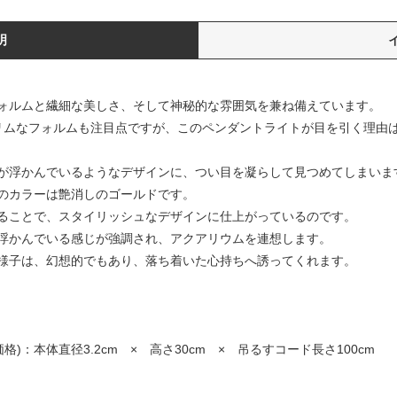
明
ォルムと繊細な美しさ、そして神秘的な雰囲気を兼ね備えています。
のスリムなフォルムも注目点ですが、このペンダントライトが目を引く理由
が浮かんでいるようなデザインに、つい目を凝らして見つめてしまいま
のカラーは艶消しのゴールドです。
ることで、スタイリッシュなデザインに仕上がっているのです。
浮かんでいる感じが強調され、アクアリウムを連想します。
様子は、幻想的でもあり、落ち着いた心持ちへ誘ってくれます。
：本体直径3.2cm × 高さ30cm × 吊るすコード長さ100cm