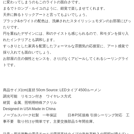
に変わってしまうのもこのライトの面白さです。
まるでトロンプ・ルイユのように、錯覚で楽しませてくれます。
天井に飾るトリックアートと言ってもよいでしょう。
ブラック&ホワイトの配色は、洗練されたスタイリッシュモダンのお部屋にぴっ
たりです。
円を重ねたデザインには、和のテイストも感じられるので、和モダンを採り入
れたインテリアとも調和します。
すっきりとした家具を配置したフォーマルな雰囲気の応接室に、アート感覚で
採り入れても面白いでしょう。
お部屋の主の個性とセンスを、さりげなくアピールしてくれるシーリングライ
トです。
商品サイズ(cm)直径 50cm Source: LEDタイプ 4500ルーメン
調光可能 リモコン付き ワイヤレス方式
材質 金属、照明用特殊アクリル
Designed in USA Made in China
ノーブルスパーク社製 一年保証 日本PSE規格 引掛シーリング対応 工
事不要 取り付けが簡単です。主要交換部品５年間在庫。