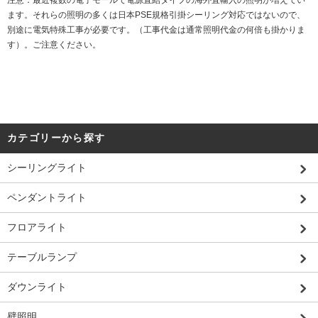
注意：最近複数の電子モールで電源直結タイプの海外直輸入の照明が増えてい
ます。それらの照明の多くは日本PSE規格引掛シーリング対応ではないので、
別途に電気特殊工事が必要です。（工事代金は通常照明代金の何倍も掛かりま
す）。ご注意ください。
カテゴリーから探す
シーリングライト
ペンダントライト
フロアライト
テーブルランプ
ダウンライト
壁照明