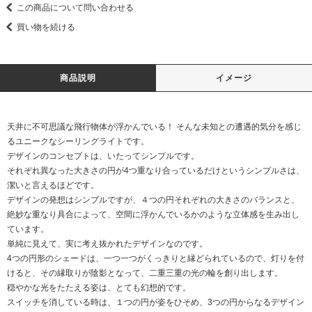
この商品について問い合わせる
買い物を続ける
商品説明
イメージ
天井に不可思議な飛行物体が浮かんでいる！ そんな未知との遭遇的気分を感じ
るユニークなシーリングライトです。
デザインのコンセプトは、いたってシンプルです。
それぞれ異なった大きさの円が4つ重なり合っているだけというシンプルさは、
潔いと言えるほどです。
デザインの発想はシンプルですが、４つの円それぞれの大きさのバランスと、
絶妙な重なり具合によって、空間に浮かんでいるかのような立体感を生み出し
ています。
単純に見えて、実に考え抜かれたデザインなのです。
4つの円形のシェードは、一つ一つがくっきりと縁どられているので、灯りを付
けると、その縁取りが陰影となって、二重三重の光の輪を創り出します。
穏やかな光をたたえる姿は、とても幻想的です。
スイッチを消している時は、１つの円が姿をひそめ、3つの円からなるデザイン