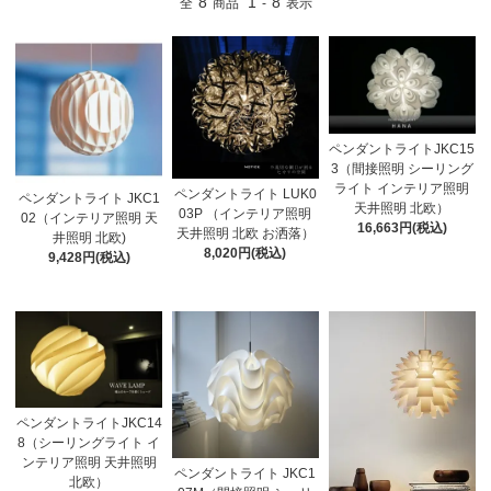
8
1
8
全
商品
-
表示
ペンダントライトJKC15
3（間接照明 シーリング
ライト インテリア照明
ペンダントライト LUK0
ペンダントライト JKC1
天井照明 北欧）
03P （インテリア照明
02（インテリア照明 天
16,663円(税込)
天井照明 北欧 お洒落）
井照明 北欧)
8,020円(税込)
9,428円(税込)
ペンダントライトJKC14
8（シーリングライト イ
ンテリア照明 天井照明
ペンダントライト JKC1
北欧）