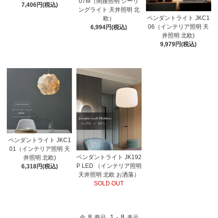
07M（間接照明 シーリ
7,406円(税込)
ングライト 天井照明 北
ペンダントライト JKC1
欧）
06（インテリア照明 天
6,994円(税込)
井照明 北欧)
9,979円(税込)
ペンダントライト JKC1
01（インテリア照明 天
ペンダントライト JK192
井照明 北欧)
P LED （インテリア照明
6,318円(税込)
天井照明 北欧 お洒落）
SOLD OUT
8
1
8
全
商品
-
表示