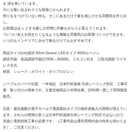
を 渦を巻いています。
今にも吸い込まれそうな錯覚にかられます。
明りををつけていない時も、そこにあるだけで夏を感じさせる雰囲気を作り出
し、
お部屋はほっ とする癒しの空間に印象をがらりと変えてくれます。
ついつい友人を招きたくなるような素敵な雰囲気のお部屋づくりができます。
いつのもインテリアに合せて飾るだけでもおすすめです。
商品サイズ(cm)直径 50cm Source: LEDタイプ 4000ルーメン
調光可能 色温調節可能(2700K～5000K) リモコン付き 三段式調節 ワイヤ
レス方式
材質 シェード：ホワイト・ポリプロピレン
ノーブルスパーク社製 一年保証 日本PSE規格 引掛シーリング対応 工事不
要 取り付けが簡単です。主要交換部品５年間在庫。20年間一貫して照明製造
販売。
注意：最近複数の電子モールで電源直結タイプの海外直輸入の照明が増えてい
ます。それらの照明の多くは日本PSE規格引掛シーリング対応ではないので、
別途に電気特殊工事が必要です。（工事代金は通常照明代金の何倍も掛かりま
す）。ご注意ください。