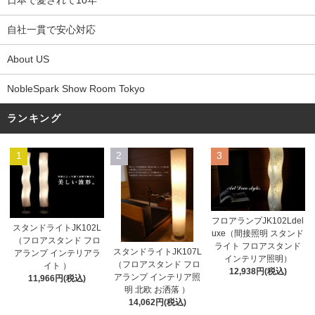
日本で愛されて10年
自社一貫で安心対応
About US
NobleSpark Show Room Tokyo
ランキング
1
2
3
フロアランプJK102Ldel
スタンドライトJK102L
uxe（間接照明 スタンド
（フロアスタンド フロ
ライト フロアスタンド
スタンドライトJK107L
アランプ インテリアラ
インテリア照明）
（フロアスタンド フロ
イト ）
12,938円(税込)
アランプ インテリア照
11,966円(税込)
明 北欧 お洒落 ）
14,062円(税込)