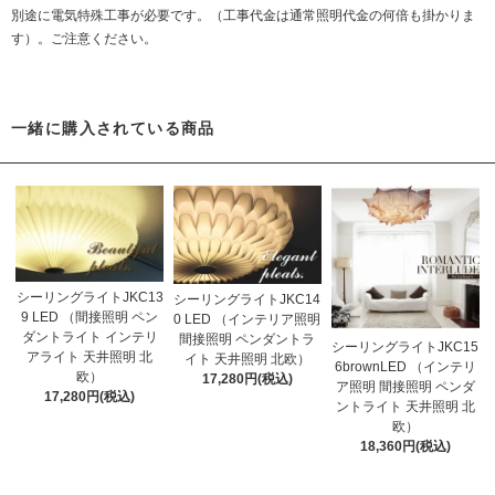
別途に電気特殊工事が必要です。（工事代金は通常照明代金の何倍も掛かりま
す）。ご注意ください。
一緒に購入されている商品
シーリングライトJKC13
シーリングライトJKC14
9 LED （間接照明 ペン
0 LED （インテリア照明
ダントライト インテリ
間接照明 ペンダントラ
シーリングライトJKC15
アライト 天井照明 北
イト 天井照明 北欧）
6brownLED （インテリ
欧）
17,280円(税込)
ア照明 間接照明 ペンダ
17,280円(税込)
ントライト 天井照明 北
欧）
18,360円(税込)