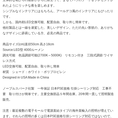
れたようにリッチな夜を楽しめます。
シンプルなインテリアにはもちろん、アールデコ風のインテリアにもぴったり
です。
しかも、国内初LED交換可能、配置自由、取り外し簡単です。
他社製品とは一線を凌駕した、美しいデザイン。ただの丸い形状の、ありがち
なデザインに辟易している方、必見の商品です。
商品サイズ(cm)直径50cm 高さ18cm
Source:LED型 4000ルーメン
調光可能 色温調節可能(2700K～5000K) リモコン付き 三段式調節 ワイヤ
レス方式
LED交換可能、配置自由、取り外し簡単
材質 シェード：ホワイト・ポリプロピレン
Designed in USA Made in China
ノーブルスパーク社製 一年保証 日本PSE規格 引掛シーリング対応 工事不
要 取り付けが簡単です。主要交換部品５年間在庫。20年間一貫して照明製造
販売。
注意：最近複数の電子モールで電源直結タイプの海外直輸入の照明が増えてい
ます。それらの照明の多くは日本PSE規格引掛シーリング対応ではないので、