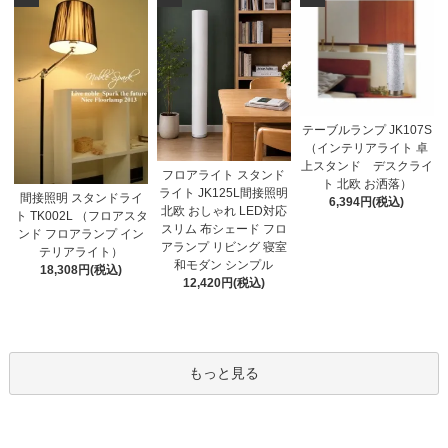
テーブルランプ JK107S
（インテリアライト 卓
上スタンド デスクライ
フロアライト スタンド
ト 北欧 お洒落）
ライト JK125L間接照明
間接照明 スタンドライ
6,394円(税込)
北欧 おしゃれ LED対応
ト TK002L （フロアスタ
スリム 布シェード フロ
ンド フロアランプ イン
アランプ リビング 寝室
テリアライト）
和モダン シンプル
18,308円(税込)
12,420円(税込)
もっと見る