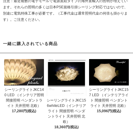
注意：最近複数の電子モールで電源直結タイプの海外直輸入の照明が増えてい
ます。それらの照明の多くは日本PSE規格引掛シーリング対応ではないので、
別途に電気特殊工事が必要です。（工事代金は通常照明代金の何倍も掛かりま
す）。ご注意ください。
一緒に購入されている商品
シーリングライトJKC14
シーリングライトJKC15
0 LED （インテリア照明
7 LED （インテリアライ
間接照明 ペンダントラ
ト 間接照明 ペンダント
シーリングライトJKC15
イト 天井照明 北欧）
ライト 天井照明 北欧）
6whiteLED（インテリア
17,280円(税込)
15,096円(税込)
ライト 間接照明 ペンダ
ントライト 天井照明 北
欧）
18,360円(税込)