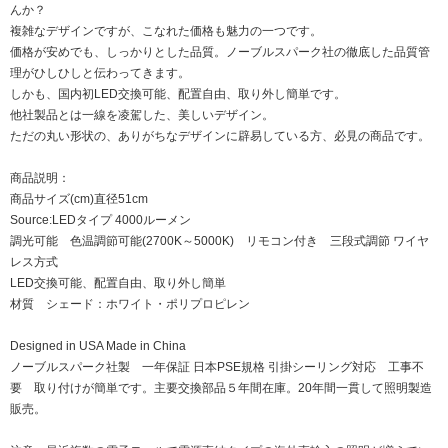
んか？
複雑なデザインですが、こなれた価格も魅力の一つです。
価格が安めでも、しっかりとした品質。ノーブルスパーク社の徹底した品質管
理がひしひしと伝わってきます。
しかも、国内初LED交換可能、配置自由、取り外し簡単です。
他社製品とは一線を凌駕した、美しいデザイン。
ただの丸い形状の、ありがちなデザインに辟易している方、必見の商品です。
商品説明：
商品サイズ(cm)直径51cm
Source:LEDタイプ 4000ルーメン
調光可能 色温調節可能(2700K～5000K) リモコン付き 三段式調節 ワイヤ
レス方式
LED交換可能、配置自由、取り外し簡単
材質 シェード：ホワイト・ポリプロピレン
Designed in USA Made in China
ノーブルスパーク社製 一年保証 日本PSE規格 引掛シーリング対応 工事不
要 取り付けが簡単です。主要交換部品５年間在庫。20年間一貫して照明製造
販売。