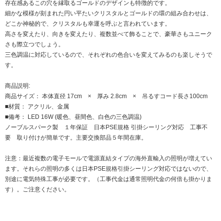
存在感あるこの穴を縁取るゴールドのデザインも特徴的です。
細かな模様が刻まれた円い平たいクリスタルとゴールドの環の組み合わせは、
どこか神秘的で、クリスタルも幸運を呼ぶと言われています。
高さを変えたり、向きを変えたり、複数並べて飾ることで、豪華さもユニーク
さも際立つでしょう。
三色調温に対応しているので、それぞれの色合いを変えてみるのも楽しそうで
す。
商品説明:
商品サイズ： 本体直径 17cm × 厚み 2.8cm × 吊るすコード長さ100cm
■材質： アクリル、金属
■備考： LED 16W (暖色、昼間色、白色の三色調温)
ノーブルスパーク製 １年保証 日本PSE規格 引掛シーリング対応 工事不
要 取り付けが簡単です。主要交換部品５年間在庫。
注意：最近複数の電子モールで電源直結タイプの海外直輸入の照明が増えてい
ます。それらの照明の多くは日本PSE規格引掛シーリング対応ではないので、
別途に電気特殊工事が必要です。（工事代金は通常照明代金の何倍も掛かりま
す）。ご注意ください。