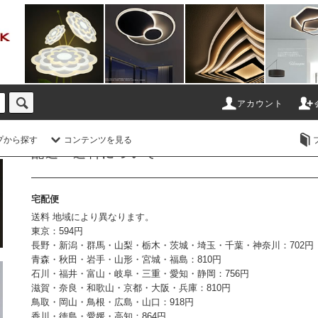
アカウント
プから探す
コンテンツを見る
配送・送料について
宅配便
送料 地域により異なります。
東京：594円
長野・新潟・群馬・山梨・栃木・茨城・埼玉・千葉・神奈川：702円
青森・秋田・岩手・山形・宮城・福島：810円
石川・福井・富山・岐阜・三重・愛知・静岡：756円
滋賀・奈良・和歌山・京都・大阪・兵庫：810円
鳥取・岡山・鳥根・広島・山口：918円
香川・徳島・愛媛・高知：864円