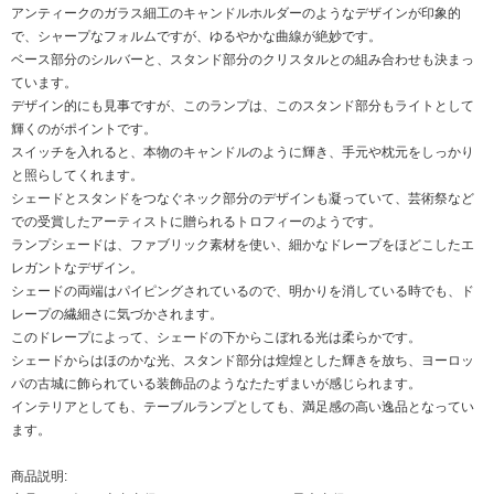
アンティークのガラス細工のキャンドルホルダーのようなデザインが印象的
で、シャープなフォルムですが、ゆるやかな曲線が絶妙です。
ベース部分のシルバーと、スタンド部分のクリスタルとの組み合わせも決まっ
ています。
デザイン的にも見事ですが、このランプは、このスタンド部分もライトとして
輝くのがポイントです。
スイッチを入れると、本物のキャンドルのように輝き、手元や枕元をしっかり
と照らしてくれます。
シェードとスタンドをつなぐネック部分のデザインも凝っていて、芸術祭など
での受賞したアーティストに贈られるトロフィーのようです。
ランプシェードは、ファブリック素材を使い、細かなドレープをほどこしたエ
レガントなデザイン。
シェードの両端はパイピングされているので、明かりを消している時でも、ド
レープの繊細さに気づかされます。
このドレープによって、シェードの下からこぼれる光は柔らかです。
シェードからはほのかな光、スタンド部分は煌煌とした輝きを放ち、ヨーロッ
パの古城に飾られている装飾品のようなたたずまいが感じられます。
インテリアとしても、テーブルランプとしても、満足感の高い逸品となってい
ます。
商品説明: