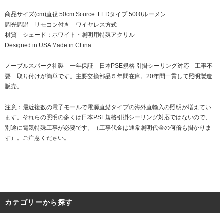
商品サイズ(cm)直径 50cm Source: LEDタイプ 5000ルーメン
調光調温 リモコン付き ワイヤレス方式
材質 シェード：ホワイト・照明用特殊アクリル
Designed in USA Made in China
ノーブルスパーク社製 一年保証 日本PSE規格 引掛シーリング対応 工事不
要 取り付けが簡単です。主要交換部品５年間在庫。20年間一貫して照明製造
販売。
注意：最近複数の電子モールで電源直結タイプの海外直輸入の照明が増えてい
ます。それらの照明の多くは日本PSE規格引掛シーリング対応ではないので、
別途に電気特殊工事が必要です。（工事代金は通常照明代金の何倍も掛かりま
す）。ご注意ください。
カテゴリーから探す