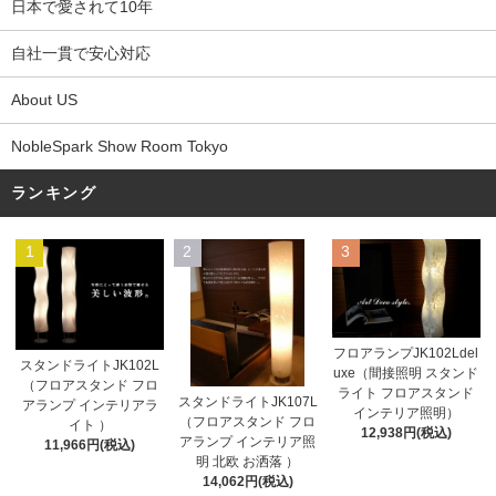
日本で愛されて10年
自社一貫で安心対応
About US
NobleSpark Show Room Tokyo
ランキング
1
2
3
フロアランプJK102Ldel
スタンドライトJK102L
uxe（間接照明 スタンド
（フロアスタンド フロ
ライト フロアスタンド
スタンドライトJK107L
アランプ インテリアラ
インテリア照明）
（フロアスタンド フロ
イト ）
12,938円(税込)
アランプ インテリア照
11,966円(税込)
明 北欧 お洒落 ）
14,062円(税込)