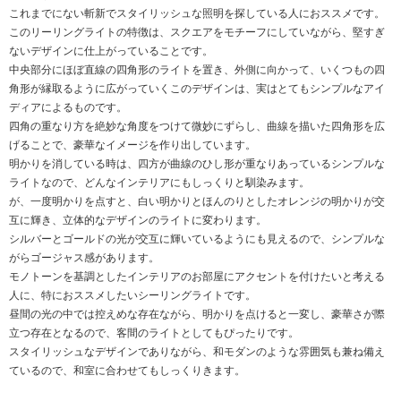
これまでにない斬新でスタイリッシュな照明を探している人におススメです。
このリーリングライトの特徴は、スクエアをモチーフにしていながら、堅すぎ
ないデザインに仕上がっていることです。
中央部分にほぼ直線の四角形のライトを置き、外側に向かって、いくつもの四
角形が縁取るように広がっていくこのデザインは、実はとてもシンプルなアイ
ディアによるものです。
四角の重なり方を絶妙な角度をつけて微妙にずらし、曲線を描いた四角形を広
げることで、豪華なイメージを作り出しています。
明かりを消している時は、四方が曲線のひし形が重なりあっているシンプルな
ライトなので、どんなインテリアにもしっくりと馴染みます。
が、一度明かりを点すと、白い明かりとほんのりとしたオレンジの明かりが交
互に輝き、立体的なデザインのライトに変わります。
シルバーとゴールドの光が交互に輝いているようにも見えるので、シンプルな
がらゴージャス感があります。
モノトーンを基調としたインテリアのお部屋にアクセントを付けたいと考える
人に、特におススメしたいシーリングライトです。
昼間の光の中では控えめな存在ながら、明かりを点けると一変し、豪華さが際
立つ存在となるので、客間のライトとしてもぴったりです。
スタイリッシュなデザインでありながら、和モダンのような雰囲気も兼ね備え
ているので、和室に合わせてもしっくりきます。