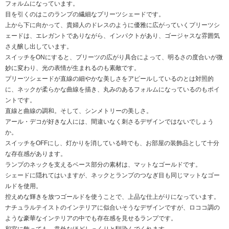
フォルムになっています。
目を引くのはこのランプの繊細なプリーツシェードです。
上から下に向かって、貴婦人のドレスのように優雅に広がっていくプリーツシ
ェードは、エレガントでありながら、インパクトがあり、ゴージャスな雰囲気
さえ醸し出しています。
スイッチをONにすると、プリーツの広がり具合によって、明るさの度合いが微
妙に変わり、光の表情が生まれるのも素敵です。
プリーツシェードが直線の細やかな美しさをアピールしているのとは対照的
に、ネックが柔らかな曲線を描き、丸みのあるフォルムになっているのもポイ
ントです。
直線と曲線の調和。そして、シンメトリーの美しさ。
アール・デコが好きな人には、間違いなく刺さるデザインではないでしょう
か。
スイッチをOFFにし、灯かりを消している時でも、お部屋の装飾品として十分
な存在感があります。
ランプのネックを支えるベース部分の素材は、マットなゴールドです。
シェードに隠れてはいますが、ネックとランプのつなぎ目も同じマットなゴー
ルドを使用。
控えめな輝きを放つゴールドを使うことで、上品な仕上がりになっています。
ナチュラルテイストのインテリアに似合いそうなデザインですが、ロココ調の
ような豪華なインテリアの中でも存在感を見せるランプです。