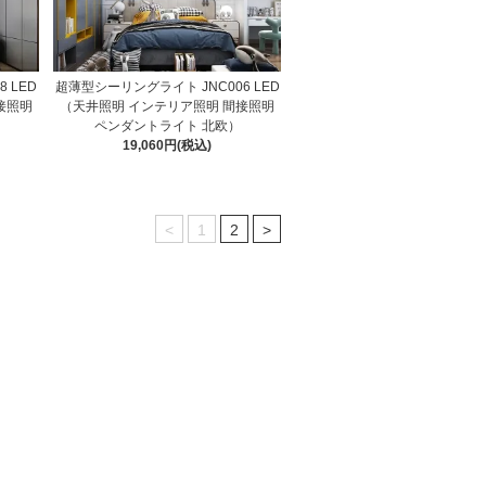
 LED
超薄型シーリングライト JNC006 LED
接照明
（天井照明 インテリア照明 間接照明
ペンダントライト 北欧）
19,060円(税込)
<
1
2
>