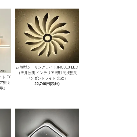
超薄型シーリングライトJNC013 LED
（天井照明 インテリア照明 間接照明
ト JY
ペンダントライト 北欧）
リア照明
22,740円(税込)
北欧）