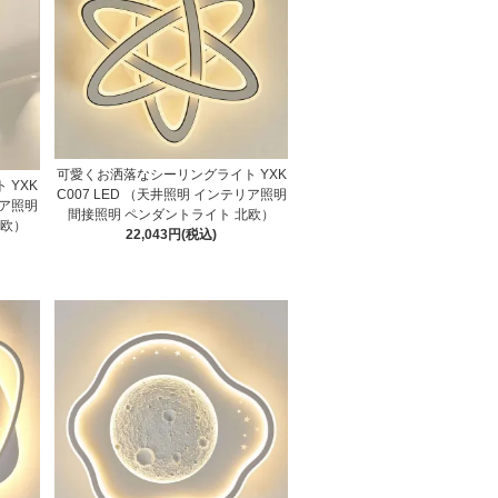
可愛くお洒落なシーリングライト YXK
 YXK
C007 LED （天井照明 インテリア照明
リア照明
間接照明 ペンダントライト 北欧）
北欧）
22,043円(税込)