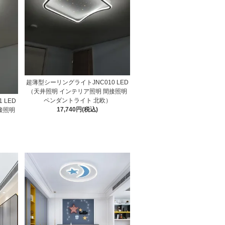
超薄型シーリングライトJNC010 LED
（天井照明 インテリア照明 間接照明
ペンダントライト 北欧）
 LED
17,740円(税込)
接照明